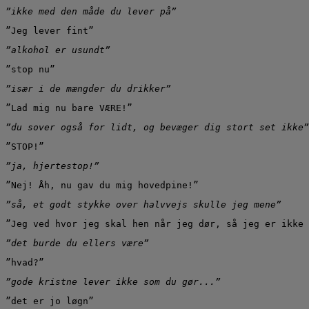
”ikke med den måde du lever på”
”Jeg lever fint”
”alkohol er usundt”
”stop nu”
”især i de mængder du drikker”
”Lad mig nu bare VÆRE!”
”du sover også for lidt, og bevæger dig stort set ikke”
”STOP!”
”ja, hjertestop!”
”Nej! Åh, nu gav du mig hovedpine!”
”så, et godt stykke over halvvejs skulle jeg mene”
”Jeg ved hvor jeg skal hen når jeg dør, så jeg er ikke 
”det burde du ellers være”
”hvad?”
”gode kristne lever ikke som du gør...”
”det er jo løgn”