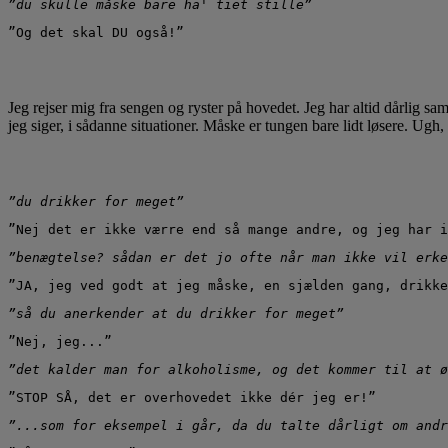
”du skulle måske bare ha' tiet stille”
”Og det skal DU også!”
Jeg rejser mig fra sengen og ryster på hovedet. Jeg har altid dårlig s
jeg siger, i sådanne situationer. Måske er tungen bare lidt løsere. Ug
”du drikker for meget”
”Nej det er ikke værre end så mange andre, og jeg har i
”benægtelse? sådan er det jo ofte når man ikke vil erke
”JA, jeg ved godt at jeg måske, en sjælden gang, drikke
”så du anerkender at du drikker for meget”
”Nej, jeg...”
”det kalder man for alkoholisme, og det kommer til at ø
”STOP SÅ, det er overhovedet ikke dér jeg er!”
”...som for eksempel i går, da du talte dårligt om andr