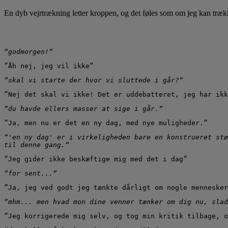
En dyb vejrtrækning letter kroppen, og det føles som om jeg kan trække v
”godmorgen!”
”Åh nej, jeg vil ikke”
”skal vi starte der hvor vi sluttede i går?”
”Nej det skal vi ikke! Det er uddebatteret, jeg har ikk
”du havde ellers masser at sige i går.”
”Ja, men nu er det en ny dag, med nye muligheder.”
”'en ny dag' er i virkeligheden bare en konstrueret stø
til denne gang.”
”Jeg gider ikke beskæftige mig med det i dag”
”for sent...”
”Ja, jeg ved godt jeg tænkte dårligt om nogle mennesker
”mhm... men hvad mon dine venner tænker om dig nu, slad
”Jeg korrigerede mig selv, og tog min kritik tilbage, o