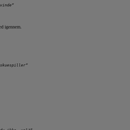
vinde”
eed igennem.
skuespiller”