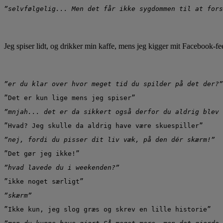
”selvfølgelig... Men det får ikke sygdommen til at fors
Jeg spiser lidt, og drikker min kaffe, mens jeg kigger mit Facebook-f
”er du klar over hvor meget tid du spilder på det der?”
”Det er kun lige mens jeg spiser”
”mnjah... det er da sikkert også derfor du aldrig blev 
”Hvad? Jeg skulle da aldrig have være skuespiller”
”nej, fordi du pisser dit liv væk, på den dér skærm!”
”Det gør jeg ikke!”
”hvad lavede du i weekenden?”
”ikke noget særligt”
”skærm”
”Ikke kun, jeg slog græs og skrev en lille historie”