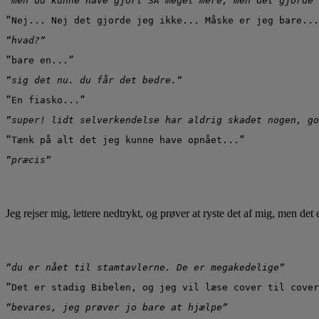
”men du kunne have gjort SÅ meget mere, men det gjorde 
”Nej... Nej det gjorde jeg ikke... Måske er jeg bare...
”hvad?”
”bare en...”
”sig det nu. du får det bedre.”
”En fiasko...”
”super! lidt selverkendelse har aldrig skadet nogen, go
”Tænk på alt det jeg kunne have opnået...”
”præcis”
Jeg rejser mig, lettere nedtrykt, og prøver at ryste det af mig, men de
”du er nået til stamtavlerne. De er megakedelige”
”Det er stadig Bibelen, og jeg vil læse cover til cover
”bevares, jeg prøver jo bare at hjælpe”