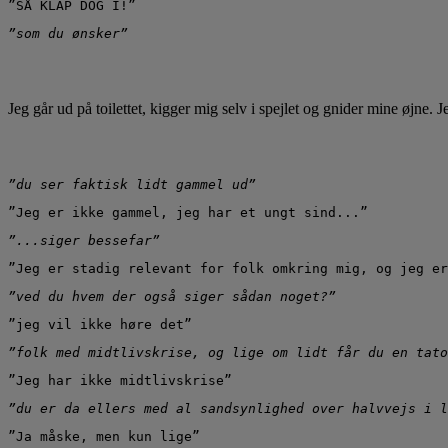
”SÅ KLAP DOG I!”
”som du ønsker”
Jeg går ud på toilettet, kigger mig selv i spejlet og gnider mine øjne. 
”du ser faktisk lidt gammel ud”
”Jeg er ikke gammel, jeg har et ungt sind...”
”...siger bessefar”
”Jeg er stadig relevant for folk omkring mig, og jeg er
”ved du hvem der også siger sådan noget?”
”jeg vil ikke høre det”
”folk med midtlivskrise, og lige om lidt får du en tato
”Jeg har ikke midtlivskrise”
”du er da ellers med al sandsynlighed over halvvejs i l
”Ja måske, men kun lige”