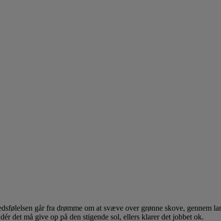
hedsfølelsen går fra drømme om at svæve over grønne skove, gennem lang
ér det må give op på den stigende sol, ellers klarer det jobbet ok.