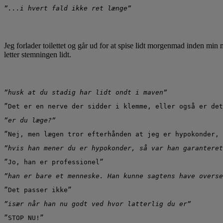
”...i hvert fald ikke ret længe”
Jeg forlader toilettet og går ud for at spise lidt morgenmad inden min
letter stemningen lidt.
”husk at du stadig har lidt ondt i maven”
”Det er en nerve der sidder i klemme, eller også er det
”er du læge?”
”Nej, men lægen tror efterhånden at jeg er hypokonder, 
”hvis han mener du er hypokonder, så var han garanteret
”Jo, han er professionel”
”han er bare et menneske. Han kunne sagtens have overse
”Det passer ikke”
”især når han nu godt ved hvor latterlig du er”
”STOP NU!”