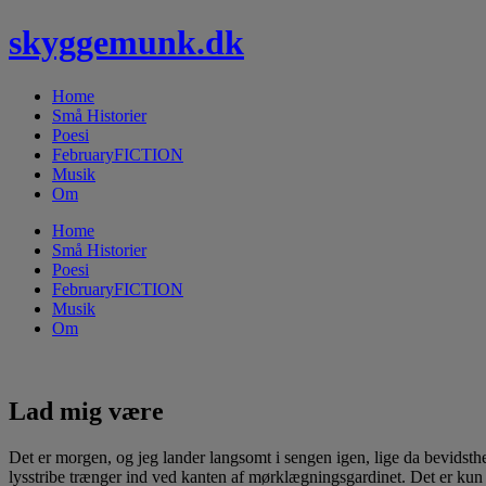
skyggemunk.dk
Home
Små Historier
Poesi
FebruaryFICTION
Musik
Om
Home
Små Historier
Poesi
FebruaryFICTION
Musik
Om
Lad mig være
Det er morgen, og jeg lander langsomt i sengen igen, lige da bevidst
lysstribe trænger ind ved kanten af mørklægningsgardinet. Det er kun d