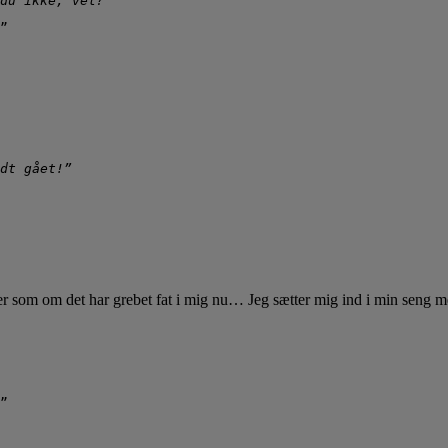
du ikke, vel?”
”
dt gået!”
t er som om det har grebet fat i mig nu… Jeg sætter mig ind i min seng me
”