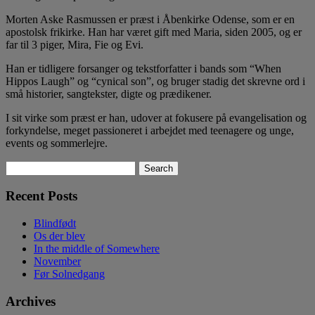
Morten Aske Rasmussen er præst i Åbenkirke Odense, som er en
apostolsk frikirke. Han har været gift med Maria, siden 2005, og er
far til 3 piger, Mira, Fie og Evi.
Han er tidligere forsanger og tekstforfatter i bands som “When
Hippos Laugh” og “cynical son”, og bruger stadig det skrevne ord i
små historier, sangtekster, digte og prædikener.
I sit virke som præst er han, udover at fokusere på evangelisation og
forkyndelse, meget passioneret i arbejdet med teenagere og unge,
events og sommerlejre.
Search
Search
for:
Recent Posts
Blindfødt
Os der blev
In the middle of Somewhere
November
Før Solnedgang
Archives