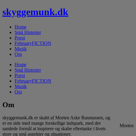
skyggemunk.dk
Home
Små Historier
Poesi
FebruaryFICTION
Musik
Om
Home
Små Historier
Poesi
FebruaryFICTION
Musik
Om
Om
skyggemunk.dk er skabt af Morten Aske Rasmussen, og
er en side med mange forskellige indspark, med det
Morten
samlede formål at inspirere og skabe eftertanke i livets
store og små aspekter og situationer.